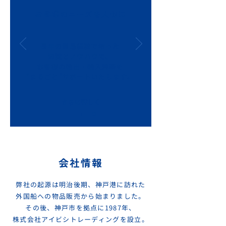
お客様のニーズを大切に
長年の貿易経験で培った
知識とノウハウで、
お客様の輸出・輸入業務を
“まるごと”サポートいたします。
さらに詳しく
会社情報
弊社の起源は明治後期、神戸港に訪れた
外国船への物品販売から始まりました。
その後、神戸市を拠点に1987年、
株式会社アイビシトレーディングを設立。