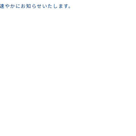
速やかにお知らせいたします。
ージ
■ 事業内容
■ 会社情報
■ お問い合わせ
株式会社アイビシトレーディング
〒 651-1245 兵庫県神戸市北区谷上東町 11番11号
TEL : (078)581-2482 / FAX : (078)581-2782
月～金 10:00​～19:00 (土日祝・弊社指定休業日を除く)
プライバシーポリシー