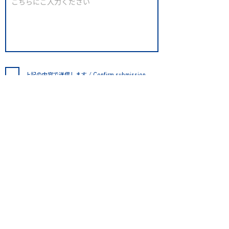
上記の内容で送信します / Confirm submission.
​TOPページ
事業内容
会社情報
​お問い合わせ
採用情報